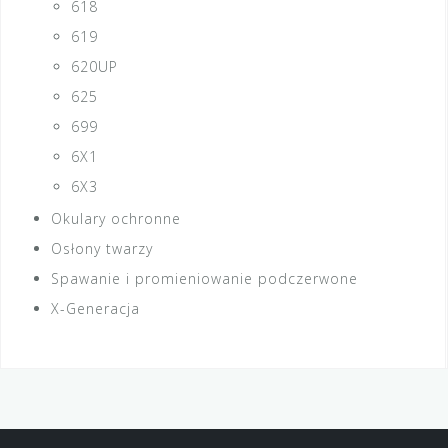
618
619
620UP
625
699
6X1
6X3
Okulary ochronne
Osłony twarzy
Spawanie i promieniowanie podczerwone
X-Generacja