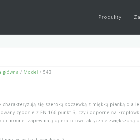
Produkty
Za
a główna
/
Model
/ 543
y charakteryzują się szeroką soczewką z miękką pianką dla l
ikowany zgodnie z EN 166 punkt 3, czyli odporne na kroplówki 
y ochronne zapewniają operatorowi faktycznie zwiększoną o
tlanie wszystkich wyników: 2