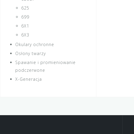
625
699
6X1
6X3
Okulary ochronne
Osłony twarzy
Spawanie i promieniowanie
podczerwone
X-Generacja