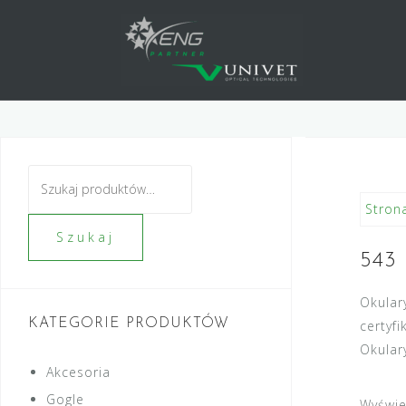
Skip
to
content
Szukaj:
Stron
Szukaj
543
Okular
KATEGORIE PRODUKTÓW
certyf
Okular
Akcesoria
Gogle
Wyświe