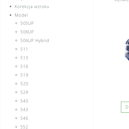
Korekcja wzroku
Model
505UP
506UP
506UP Hybrid
511
513
516
519
520
529
540
D
543
546
552