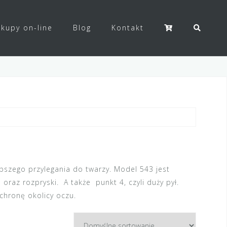
kupy on-line
Blog
Kontakt
epszego przylegania do twarzy. Model 543 jest
oraz rozpryski. A także punkt 4, czyli duży pył.
chronę okolicy oczu.