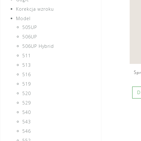
Korekcja wzroku
Model
505UP
506UP
506UP Hybrid
511
513
Spr
516
519
D
520
529
540
543
546
552