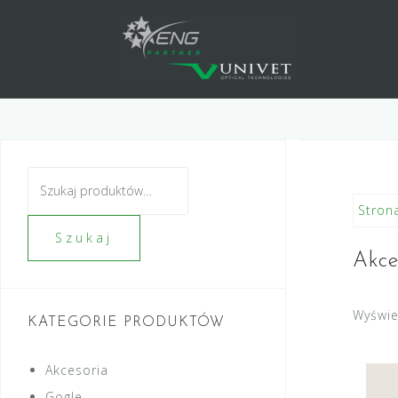
Skip
to
content
Szukaj:
Stron
Szukaj
Akce
Wyświe
KATEGORIE PRODUKTÓW
Akcesoria
Gogle