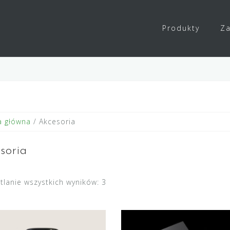
Produkty
Za
a główna
/ Akcesoria
soria
tlanie wszystkich wyników: 3