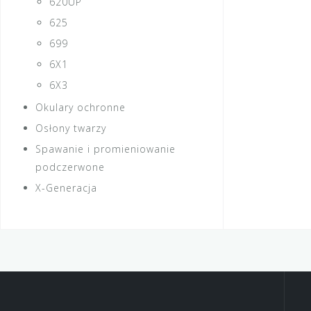
620UP
625
699
6X1
6X3
Okulary ochronne
Osłony twarzy
Spawanie i promieniowanie
podczerwone
X-Generacja