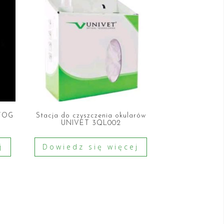
-FOG
Stacja do czyszczenia okularów
UNIVET 3QL002
j
Dowiedz się więcej