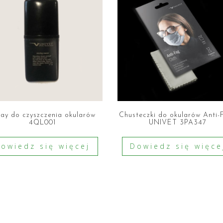
ay do czyszczenia okularów
Chusteczki do okularów Anti
4QL001
UNIVET 3PA347
owiedz się więcej
Dowiedz się więce