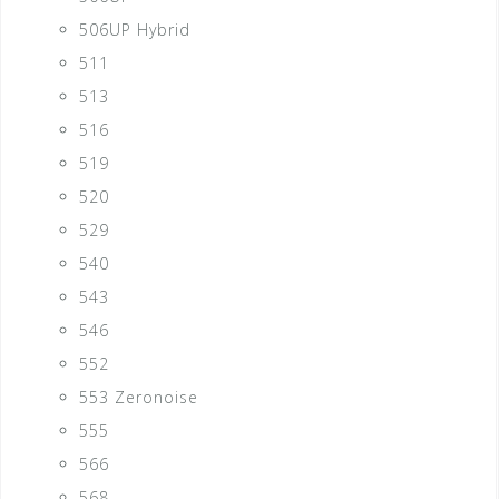
506UP Hybrid
511
513
516
519
520
529
540
543
546
552
553 Zeronoise
555
566
568