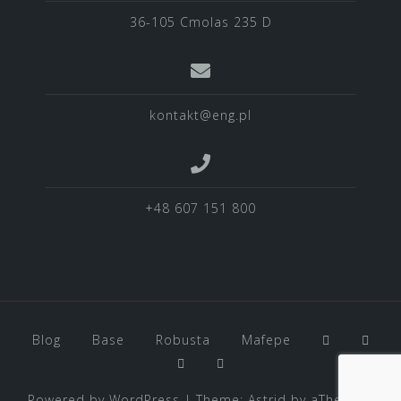
36-105 Cmolas 235 D
kontakt@eng.pl
+48 607 151 800
Blog
Base
Robusta
Mafepe
Powered by WordPress
|
Theme:
Astrid
by aThemes.