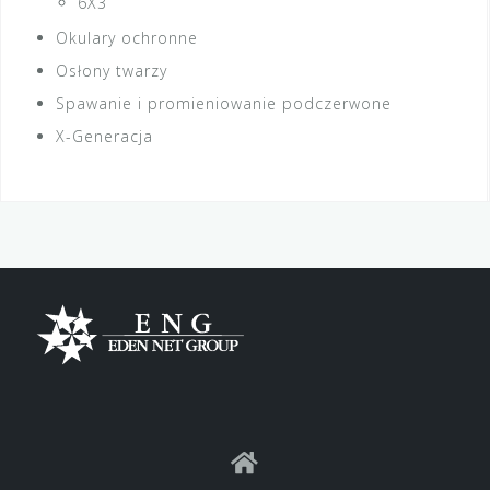
6X3
Okulary ochronne
Osłony twarzy
Spawanie i promieniowanie podczerwone
X-Generacja