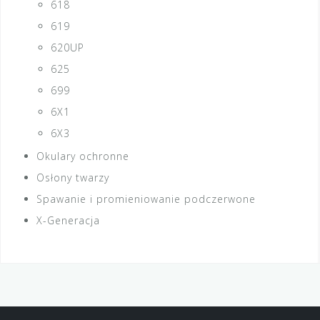
618
619
620UP
625
699
6X1
6X3
Okulary ochronne
Osłony twarzy
Spawanie i promieniowanie podczerwone
X-Generacja