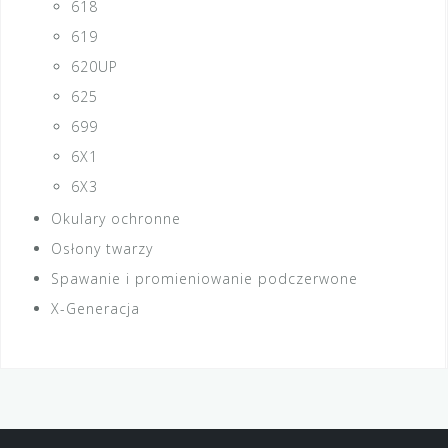
618
619
620UP
625
699
6X1
6X3
Okulary ochronne
Osłony twarzy
Spawanie i promieniowanie podczerwone
X-Generacja