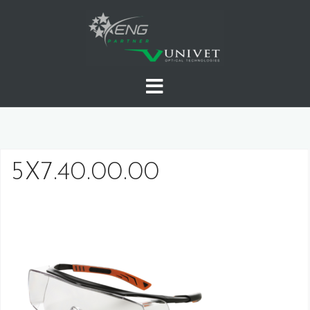
Skip
to
content
5X7.40.00.00