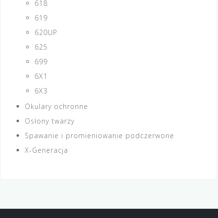
618
619
620UP
625
699
6X1
6X3
Okulary ochronne
Osłony twarzy
Spawanie i promieniowanie podczerwone
X-Generacja