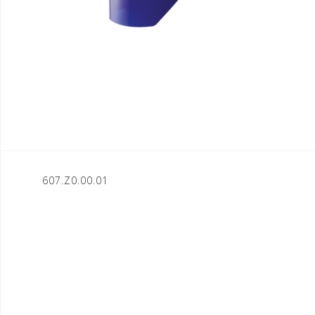
Nawigacja
607.Z0.00.01
wpisu