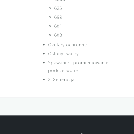
625
699
6X1
6X3
Okulary ochronne
Osłony twarzy
Spawanie i promieniowanie
podczerwone
X-Generacja