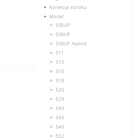
Korekcja wzroku
Model
505UP
506UP
506UP Hybrid
511
513
516
519
520
529
540
543
546
552