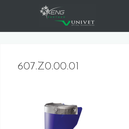
Skip
to
content
607.Z0.00.01