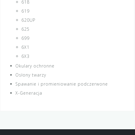
618
619
620UP
625
699
6X1
6X3
Okulary ochronne
Osłony twarzy
Spawanie i promieniowanie podczerwone
X-Generacja