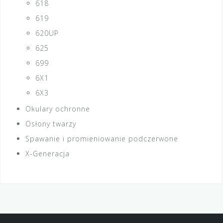
618
619
620UP
625
699
6X1
6X3
Okulary ochronne
Osłony twarzy
Spawanie i promieniowanie podczerwone
X-Generacja