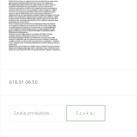
Nawigacja
618.01.06.50
wpisu
Szukaj:
Szukaj