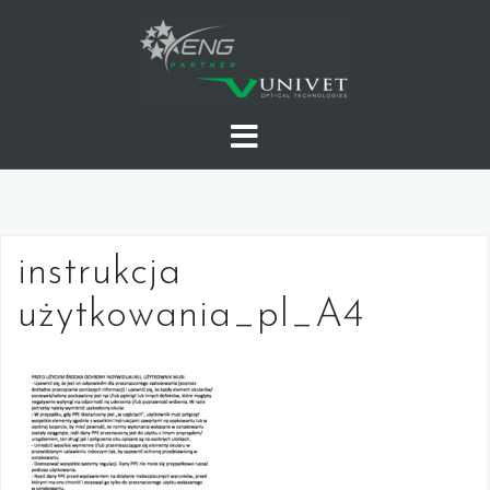
Skip
to
content
instrukcja
użytkowania_pl_A4