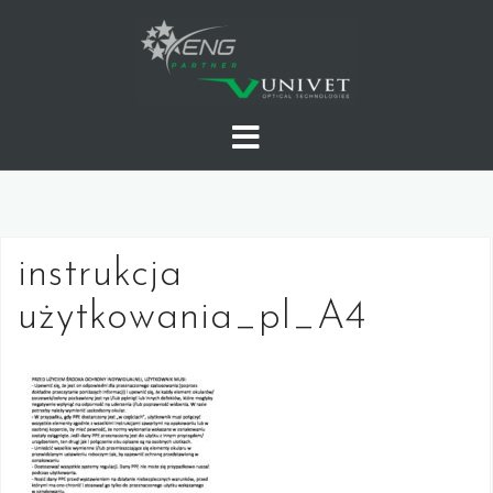
Skip
to
content
instrukcja
użytkowania_pl_A4