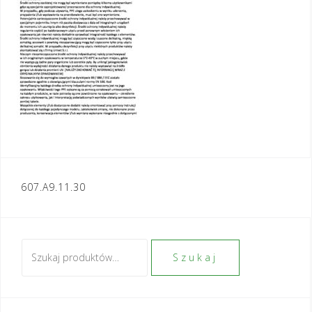
Nawigacja
607.A9.11.30
wpisu
Szukaj:
Szukaj