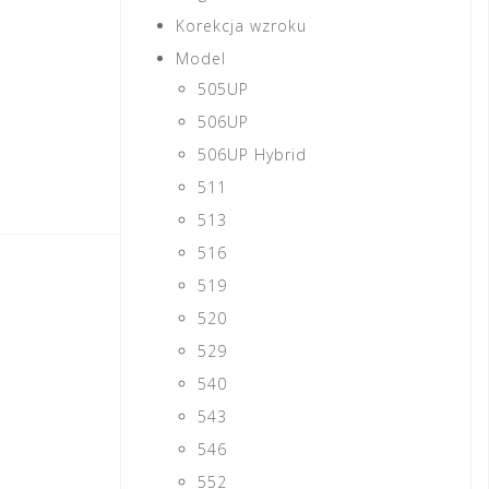
Korekcja wzroku
Model
505UP
506UP
506UP Hybrid
511
513
516
519
520
529
540
543
546
552