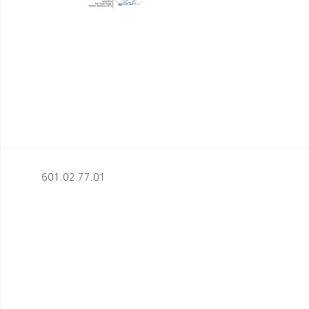
Nawigacja
601.02.77.01
wpisu