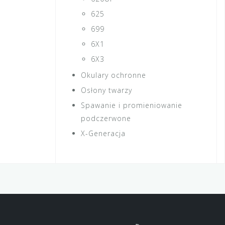
625
699
6X1
6X3
Okulary ochronne
Osłony twarzy
Spawanie i promieniowanie
podczerwone
X-Generacja