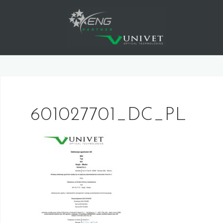
Skip
to
content
601027701_DC_PL