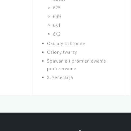
625
699
6X1
6X3
Okulary ochronne
Osłony twarzy
Spawanie i promieniowanie
podczerwone
X-Generacja