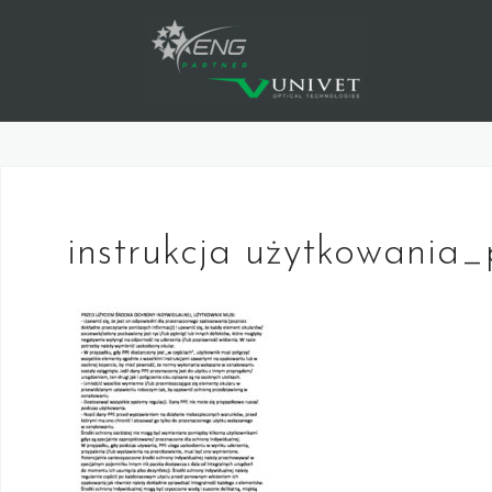
Skip
to
content
instrukcja użytkowania