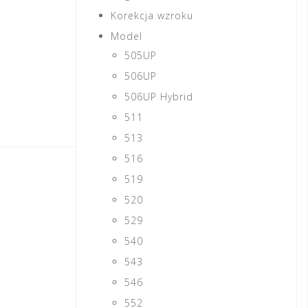
Korekcja wzroku
Model
505UP
506UP
506UP Hybrid
511
513
516
519
520
529
540
543
546
552