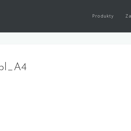
Produkty
Za
_pl_A4