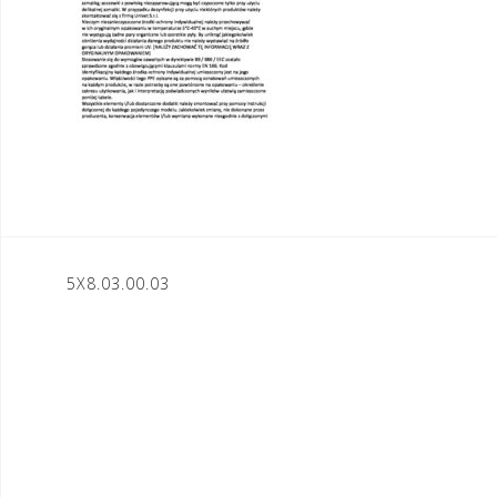
Nawigacja
5X8.03.00.03
wpisu