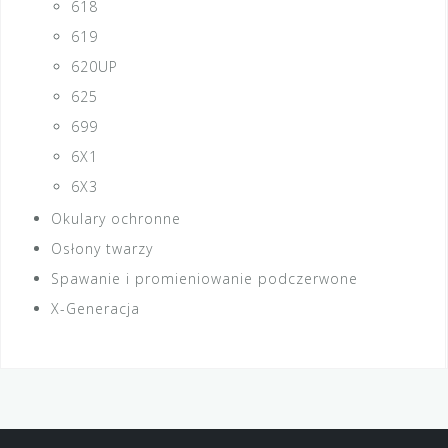
618
619
620UP
625
699
6X1
6X3
Okulary ochronne
Osłony twarzy
Spawanie i promieniowanie podczerwone
X-Generacja