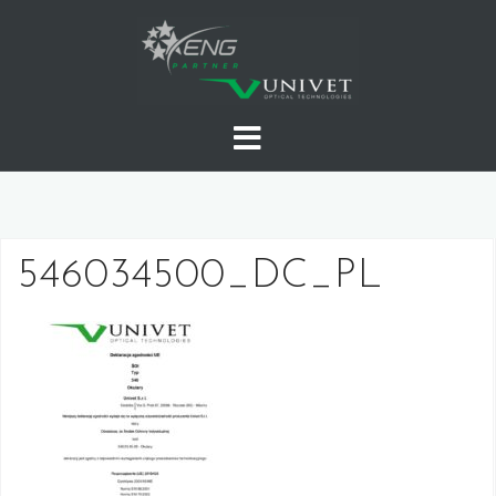
Skip
to
content
546034500_DC_PL