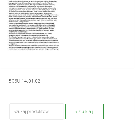
Nawigacja
506U.14.01.02
wpisu
Szukaj:
Szukaj