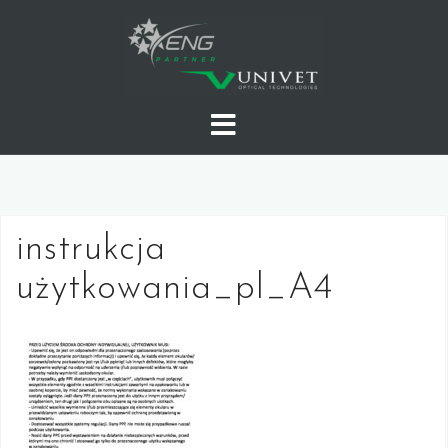
Skip
to
content
instrukcja
użytkowania_pl_A4