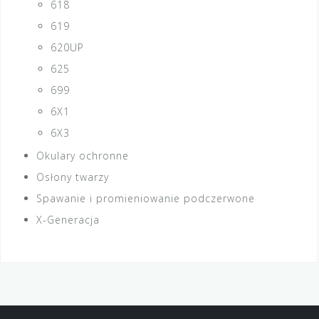
618
619
620UP
625
699
6X1
6X3
Okulary ochronne
Osłony twarzy
Spawanie i promieniowanie podczerwone
X-Generacja