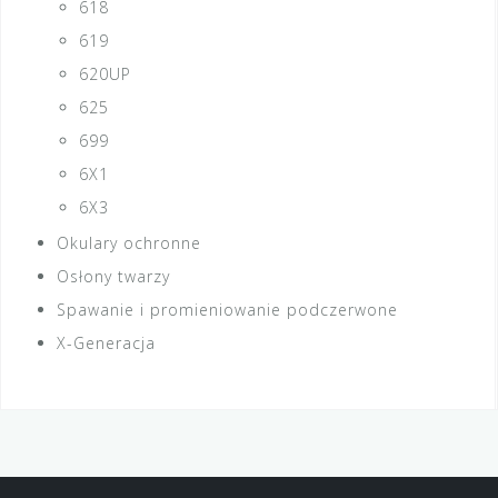
618
619
620UP
625
699
6X1
6X3
Okulary ochronne
Osłony twarzy
Spawanie i promieniowanie podczerwone
X-Generacja