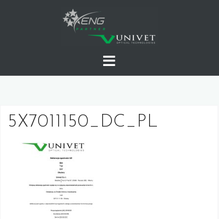
Skip
to
content
5X7011150_DC_PL