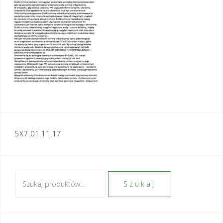
Nawigacja
5X7.01.11.17
wpisu
Szukaj:
Szukaj