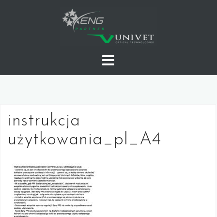
Skip
to
content
instrukcja
użytkowania_pl_A4