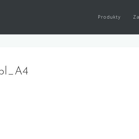
Produkty
Za
_pl_A4