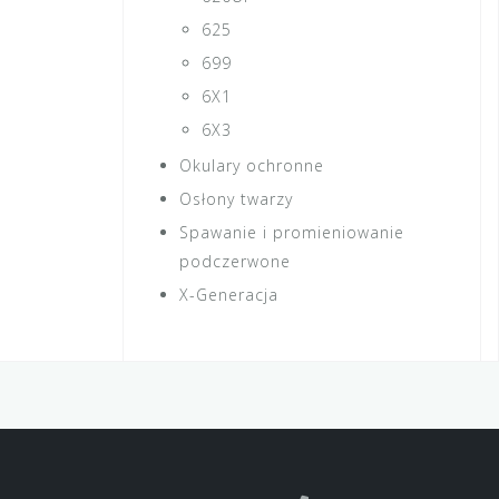
625
699
6X1
6X3
Okulary ochronne
Osłony twarzy
Spawanie i promieniowanie
podczerwone
X-Generacja