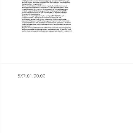
Nawigacja
5X7.01.00.00
wpisu