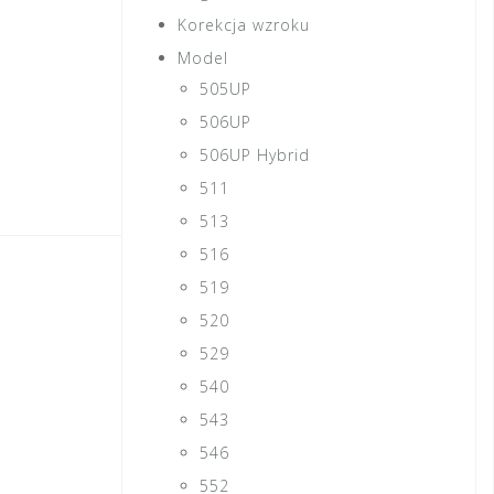
Korekcja wzroku
Model
505UP
506UP
506UP Hybrid
511
513
516
519
520
529
540
543
546
552