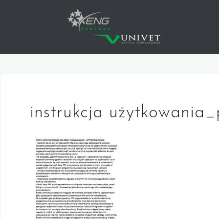
Skip
to
content
instrukcja użytkowania