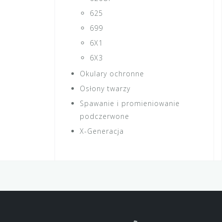
625
699
6X1
6X3
Okulary ochronne
Osłony twarzy
Spawanie i promieniowanie
podczerwone
X-Generacja