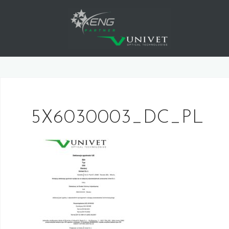
Skip
to
content
5X6030003_DC_PL