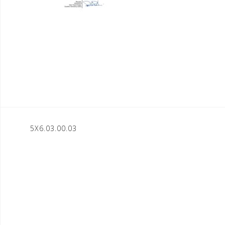
Nawigacja
5X6.03.00.03
wpisu