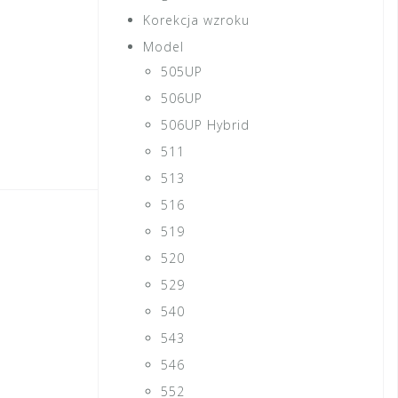
Korekcja wzroku
Model
505UP
506UP
506UP Hybrid
511
513
516
519
520
529
540
543
546
552