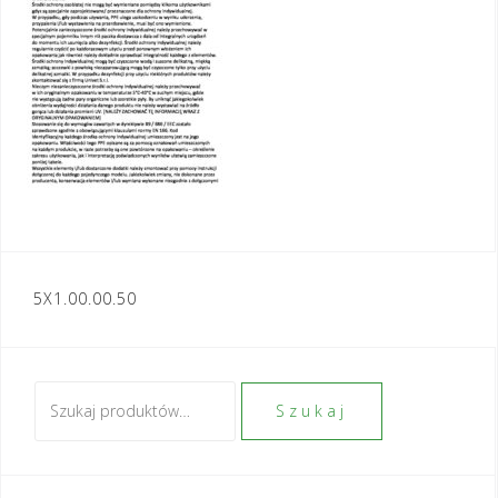
Nawigacja
5X1.00.00.50
wpisu
Szukaj:
Szukaj