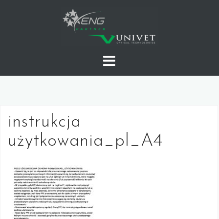
Skip
to
content
instrukcja
użytkowania_pl_A4