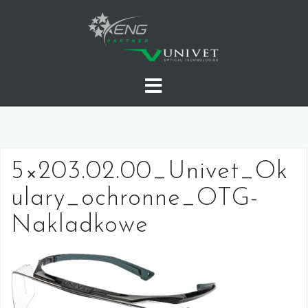
Skip
to
content
5×203.02.00_Univet_Ok
ulary_ochronne_OTG-
Nakladkowe