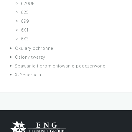
620UP
625
699
6X1
6X3
Okulary ochronne
Osłony twarzy
Spawanie i promieniowanie podczerwone
X-Generacja