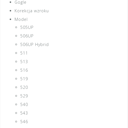
Gogle
Korekcja wzroku
Model
505UP
506UP
506UP Hybrid
511
513
516
519
520
529
540
543
546