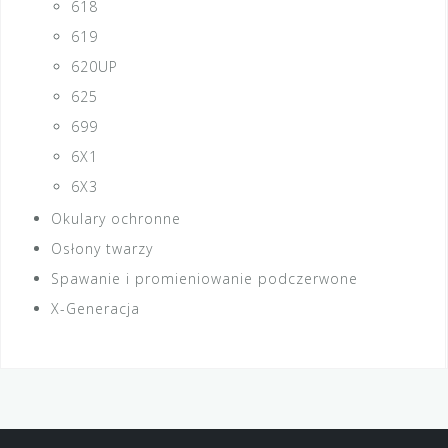
618
619
620UP
625
699
6X1
6X3
Okulary ochronne
Osłony twarzy
Spawanie i promieniowanie podczerwone
X-Generacja