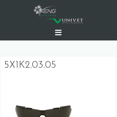
Skip
to
content
5X1K2.03.05