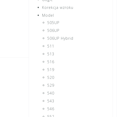
Korekcja wzroku
Model
505UP
506UP
506UP Hybrid
511
513
516
519
520
529
540
543
546
552