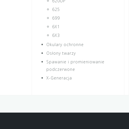
620UP
625
699
6X1
6X3
Okulary ochronne
Osłony twarzy
Spawanie i promieniowanie
podczerwone
X-Generacja