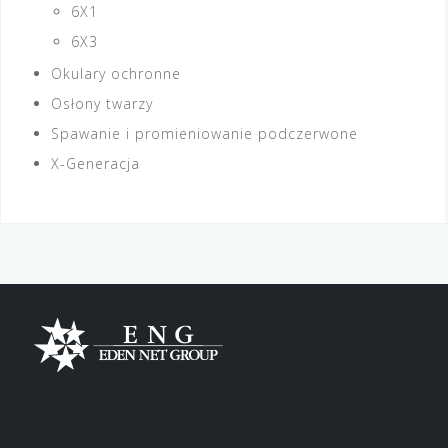
6X1
6X3
Okulary ochronne
Osłony twarzy
Spawanie i promieniowanie podczerwone
X-Generacja