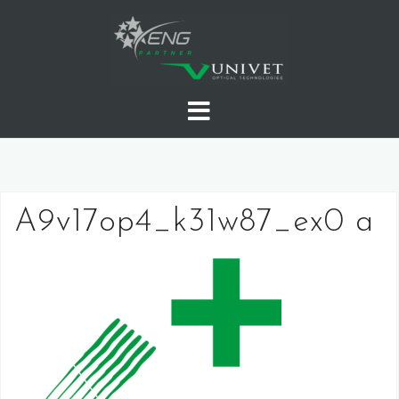
Skip
to
content
A9v17op4_k31w87_ex0 a