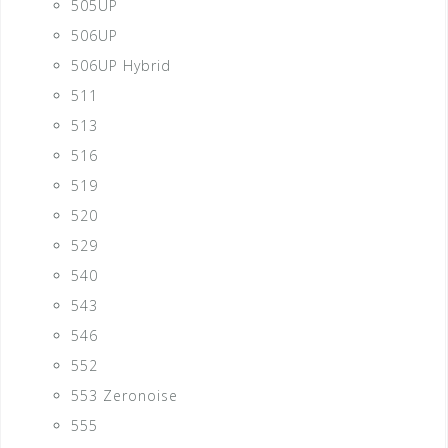
505UP
506UP
506UP Hybrid
511
513
516
519
520
529
540
543
546
552
553 Zeronoise
555