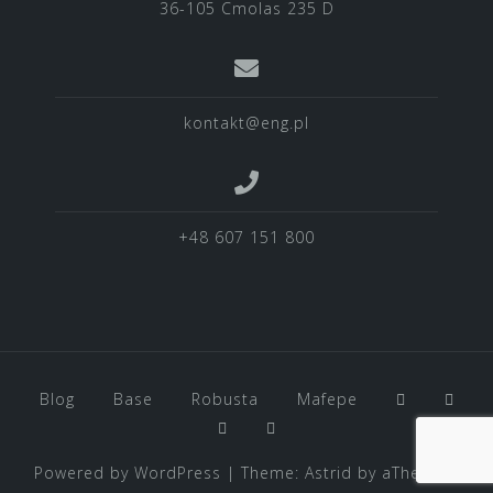
36-105 Cmolas 235 D
kontakt@eng.pl
+48 607 151 800
Blog
Base
Robusta
Mafepe
Powered by WordPress
|
Theme:
Astrid
by aThemes.