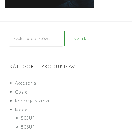
Szukaj:
Szukaj
KATEGORIE PRODUKTÓW
Akcesoria
Gogle
Korekcja wzroku
Model
505UP
506UP