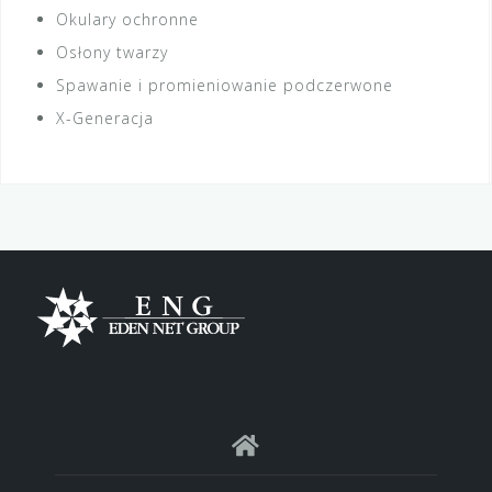
Okulary ochronne
Osłony twarzy
Spawanie i promieniowanie podczerwone
X-Generacja