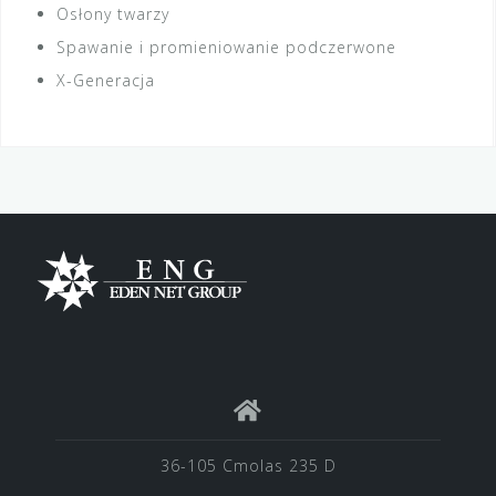
Osłony twarzy
Spawanie i promieniowanie podczerwone
X-Generacja
36-105 Cmolas 235 D