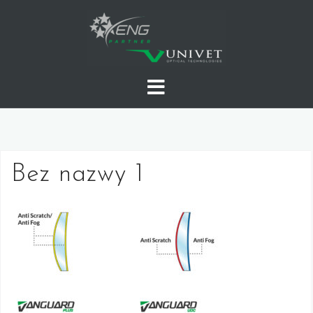
Skip
to
content
Bez nazwy 1