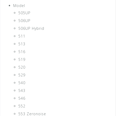
Model
505UP
506UP
506UP Hybrid
511
513
516
519
520
529
540
543
546
552
553 Zeronoise