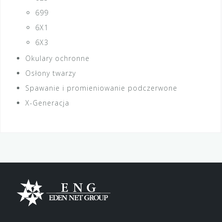
699
6X1
6X3
Okulary ochronne
Osłony twarzy
Spawanie i promieniowanie podczerwone
X-Generacja