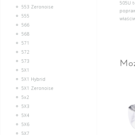
505U t
553 Zeronoise
popraw
555
właści
566
568
571
572
573
Moż
5X1
5X1 Hybrid
5X1 Zeronoise
5x2
5X3
5X4
5X6
5X7