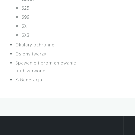
625
699
6X1
6X3
Okulary ochronne
Osłony twarzy
Spawanie i promieniowanie
podczerwone
X-Generacja