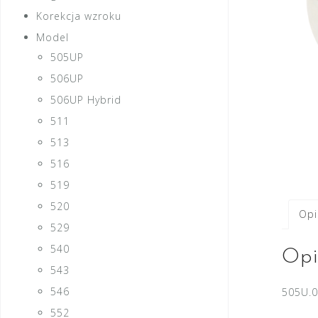
Korekcja wzroku
Model
505UP
506UP
506UP Hybrid
511
513
516
519
520
Opi
529
540
Opi
543
546
505U.0
552