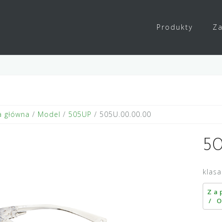
Produkty
Za
a główna
/
Model
/
505UP
/ 505U.00.00.00
50
klasa