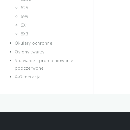
625
699
6X1
6X3
Okulary ochronne
Osłony twarzy
Spawanie i promieniowanie
podczerwone
X-Generacja