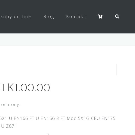
kupy on-line
Blog
Kontakt
1.K1.00.00
 ochrony:
5X1 U EN166 FT U EN166 3 FT Mod.5X1G CEU EN175
E U Z87+