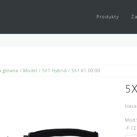
Produkty
Za
a główna
/
Model
/
5X1 Hybrid
/ 5X1.K1.00.00
5X
klasa
Mod.
-F C