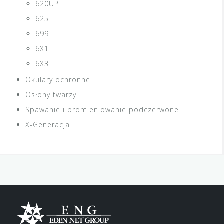
620UP
625
699
6X1
6X3
Okulary ochronne
Osłony twarzy
Spawanie i promieniowanie podczerwone
X-Generacja