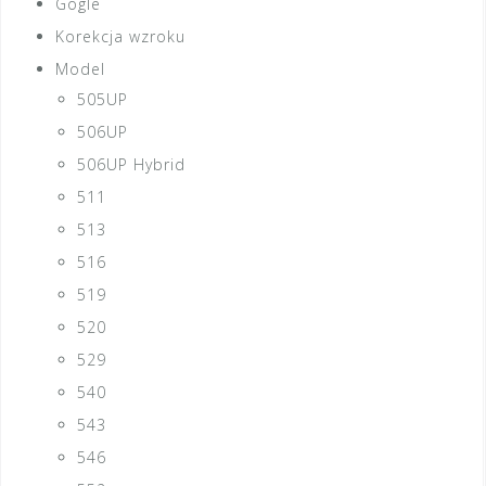
Gogle
Korekcja wzroku
Model
505UP
506UP
506UP Hybrid
511
513
516
519
520
529
540
543
546