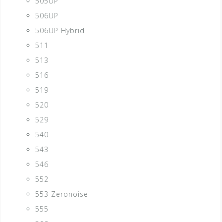
505UP
506UP
506UP Hybrid
511
513
516
519
520
529
540
543
546
552
553 Zeronoise
555