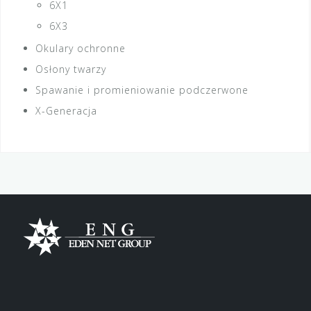
6X1
6X3
Okulary ochronne
Osłony twarzy
Spawanie i promieniowanie podczerwone
X-Generacja