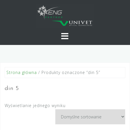
Skip
to
content
Strona główna
/ Produkty oznaczone “din 5”
din 5
Wyświetlanie jednego wyniku