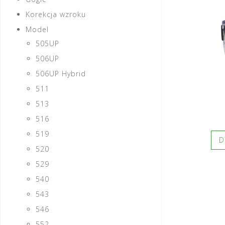
Korekcja wzroku
Model
505UP
506UP
506UP Hybrid
511
513
516
519
D
520
529
540
543
546
552