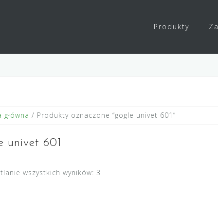
Produkty
Za
a główna
/ Produkty oznaczone “gogle univet 601”
e univet 601
tlanie wszystkich wyników: 3