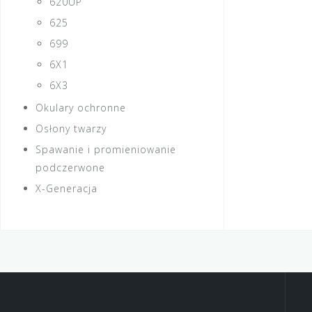
620UP
625
699
6X1
6X3
Okulary ochronne
Osłony twarzy
Spawanie i promieniowanie
podczerwone
X-Generacja