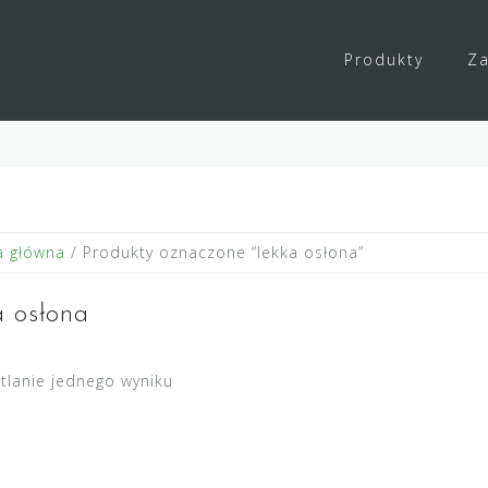
Produkty
Za
a główna
/ Produkty oznaczone “lekka osłona”
a osłona
tlanie jednego wyniku