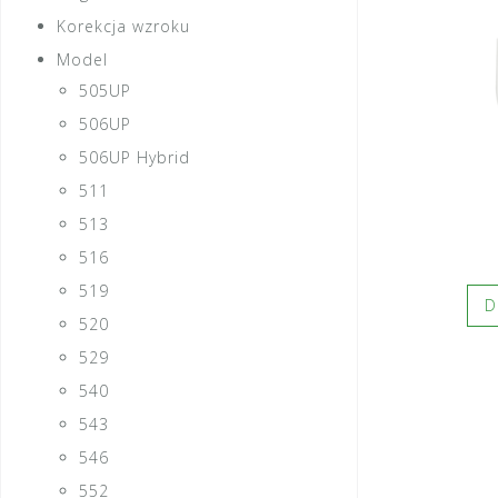
Korekcja wzroku
Model
505UP
506UP
506UP Hybrid
511
513
516
519
D
520
529
540
543
546
552