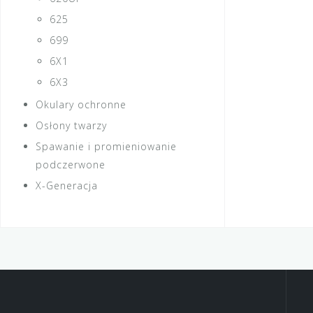
625
699
6X1
6X3
Okulary ochronne
Osłony twarzy
Spawanie i promieniowanie
podczerwone
X-Generacja