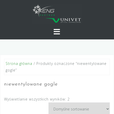
Skip
to
content
Strona główna
/ Produkty oznaczone “niewentylowane
gogle”
niewentylowane gogle
Wyświetlanie wszystkich wyników: 2