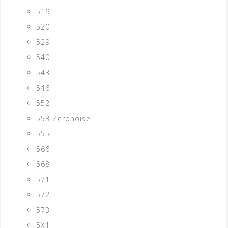
519
520
529
540
543
546
552
553 Zeronoise
555
566
568
571
572
573
5X1