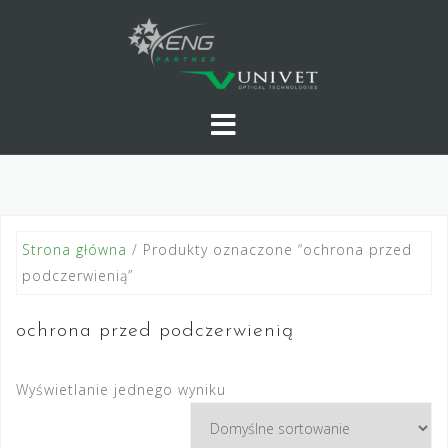
Skip
to
content
Strona główna
/ Produkty oznaczone “ochrona przed
podczerwienią”
ochrona przed podczerwienią
Wyświetlanie jednego wyniku