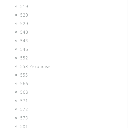
519
520
529
540
543
546
552
553 Zeronoise
555
566
568
571
572
573
5X1