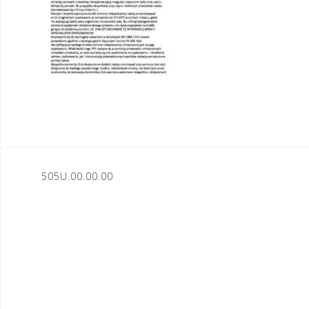
Nawigacja
505U.00.00.00
wpisu