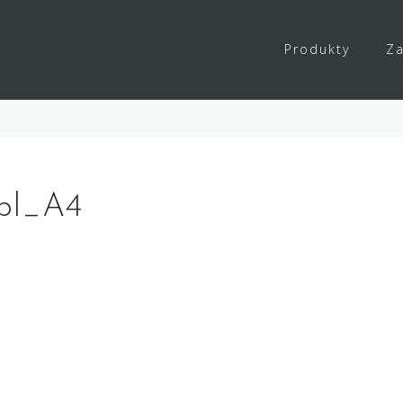
Produkty
Za
_pl_A4