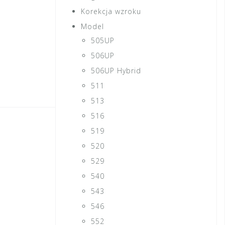
Korekcja wzroku
Model
505UP
506UP
506UP Hybrid
511
513
516
519
520
529
540
543
546
552