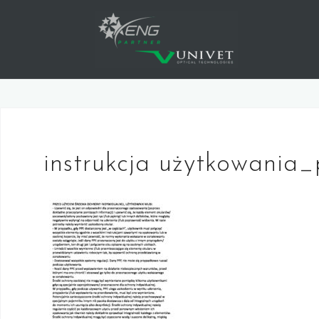
Skip
to
content
instrukcja użytkowania