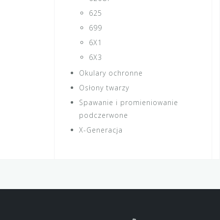
625
699
6X1
6X3
Okulary ochronne
Osłony twarzy
Spawanie i promieniowanie
podczerwone
X-Generacja