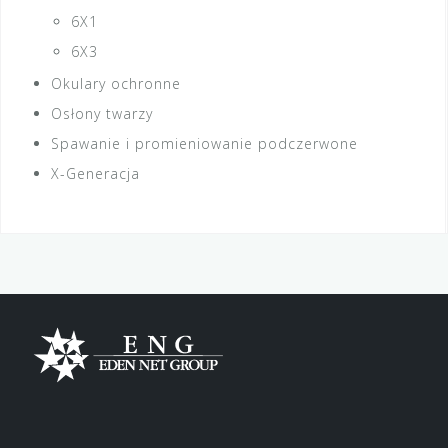
6X1
6X3
Okulary ochronne
Osłony twarzy
Spawanie i promieniowanie podczerwone
X-Generacja